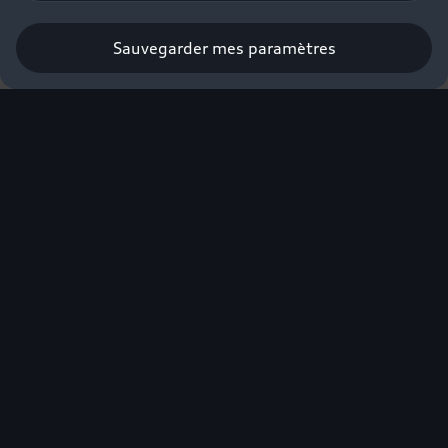
Sauvegarder mes paramètres
L'excellence électrique
Audi labellisée éco-
score.
Nouvelle Audi Q4 e-tron
Audi Q6 e-tron